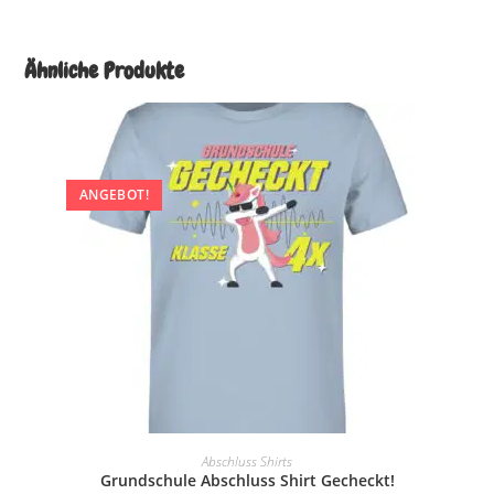
Ähnliche Produkte
ANGEBOT!
AUSFÜHRUNG WÄHLEN
Abschluss Shirts
Grundschule Abschluss Shirt Gecheckt!