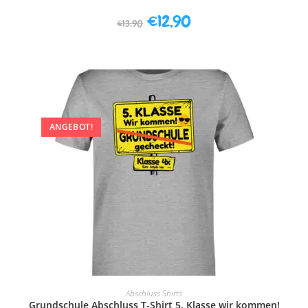
€
12,90
€
13,90
ANGEBOT!
AUSFÜHRUNG WÄHLEN
Abschluss Shirts
Grundschule Abschluss T-Shirt 5. Klasse wir kommen!