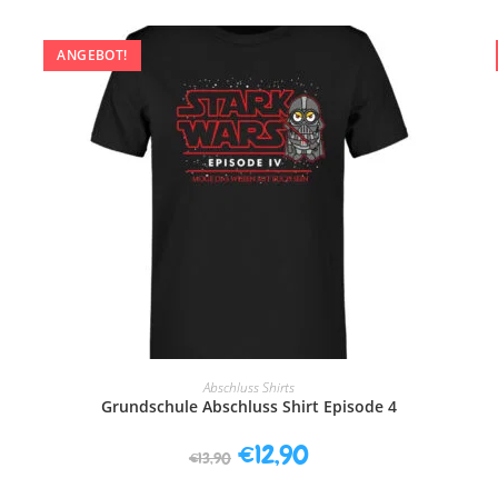
ANGEBOT!
AUSFÜHRUNG WÄHLEN
Abschluss Shirts
Grundschule Abschluss Shirt Episode 4
€
12,90
€
13,90