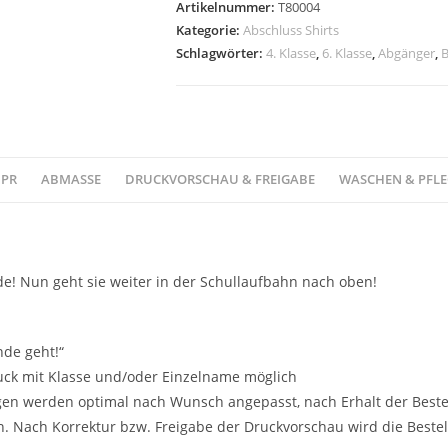
Artikelnummer:
T80004
Kategorie:
Abschluss Shirts
Schlagwörter:
4. Klasse
,
6. Klasse
,
Abgänger
,
PR
ABMASSE
DRUCKVORSCHAU & FREIGABE
WASCHEN & PFLE
e! Nun geht sie weiter in der Schullaufbahn nach oben!
nde geht!“
uck mit Klasse und/oder Einzelname möglich
n werden optimal nach Wunsch angepasst, nach Erhalt der Bestellu
n. Nach Korrektur bzw. Freigabe der Druckvorschau wird die Bestel