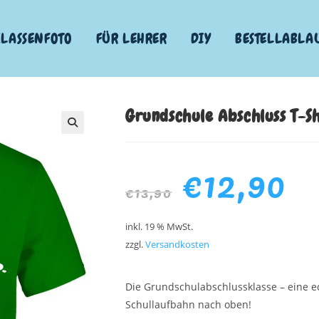
KLASSENFOTO
FÜR LEHRER
DIY
BESTELLABLA
Grundschule Abschluss T-Sh
€
12,90
€
13,90
inkl. 19 % MwSt.
zzgl.
Versandkosten
Die Grundschulabschlussklasse – eine e
Schullaufbahn nach oben!