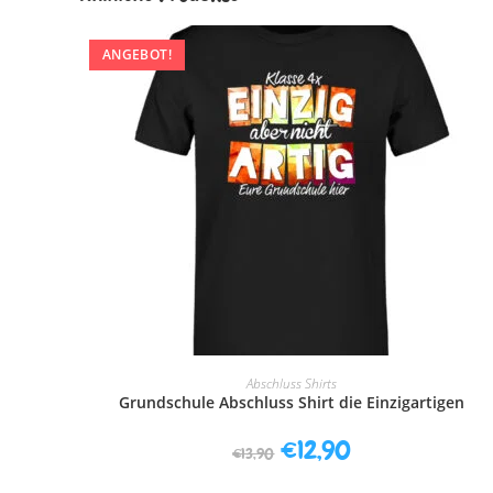
ANGEBOT!
AUSFÜHRUNG WÄHLEN
Abschluss Shirts
Grundschule Abschluss Shirt die Einzigartigen
€
12,90
€
13,90