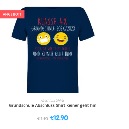
ANGEBOT!
AUSFÜHRUNG WÄHLEN
Abschluss Shirts
Grundschule Abschluss Shirt keiner geht hin
€
12,90
€
13,90