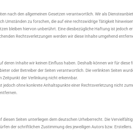
eiten nach den allgemeinen Gesetzen verantwortlich. Wir als Diensteanbiete
 Umständen zu forschen, die auf eine rechtswidrige Tätigkeit hinweise
en bleiben hiervon unberührt. Eine diesbezügliche Haftung ist jedoch er
chenden Rechtsverletzungen werden wir diese Inhalte umgehend entfern
auf deren Inhalte wir keinen Einfluss haben. Deshalb können wir für die
 Anbieter oder Betreiber der Seiten verantwortlich. Die verlinkten Seiten w
 Zeitpunkt der Verlinkung nicht erkennbar.
n ist jedoch ohne konkrete Anhaltspunkte einer Rechtsverletzung nicht z
entfernen.
uf diesen Seiten unterliegen dem deutschen Urheberrecht. Die Vervielfälti
fen der schriftlichen Zustimmung des jeweiligen Autors bzw. Erstellers.