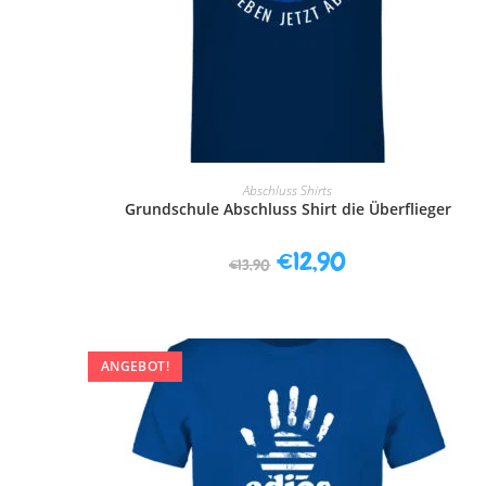
AUSFÜHRUNG WÄHLEN
Abschluss Shirts
Grundschule Abschluss Shirt die Überflieger
€
12,90
€
13,90
ANGEBOT!