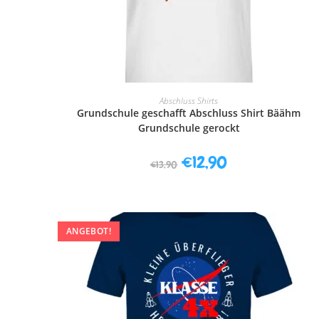
AUSFÜHRUNG WÄHLEN
Abschluss Shirts
Grundschule geschafft Abschluss Shirt Bäähm
Grundschule gerockt
€
12,90
€
13,90
ANGEBOT!