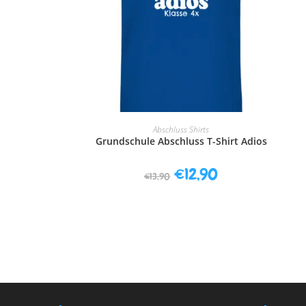
AUSFÜHRUNG WÄHLEN
Abschluss Shirts
Grundschule Abschluss T-Shirt Adios
€
12,90
€
13,90