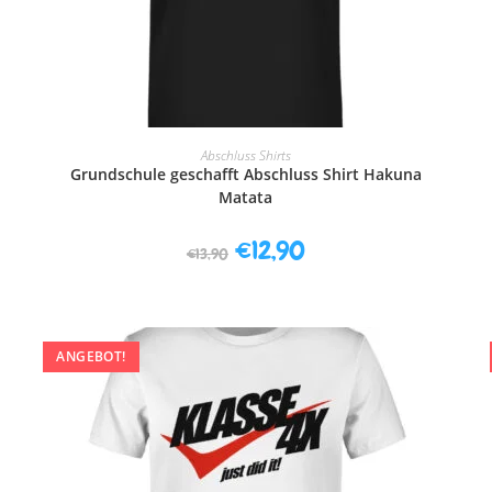
AUSFÜHRUNG WÄHLEN
Abschluss Shirts
Grundschule geschafft Abschluss Shirt Hakuna
Matata
€
12,90
€
13,90
ANGEBOT!