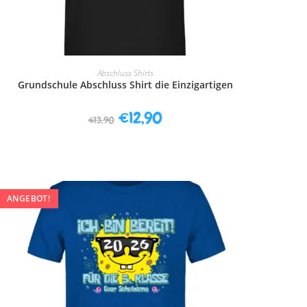
AUSFÜHRUNG WÄHLEN
Abschluss Shirts
Grundschule Abschluss Shirt die Einzigartigen
€
12,90
€
13,90
ANGEBOT!