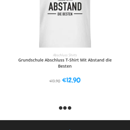
AUSFÜHRUNG WÄHLEN
Abschluss Shirts
Grundschule Abschluss T-Shirt Mit Abstand die
Besten
€
12,90
€
13,90