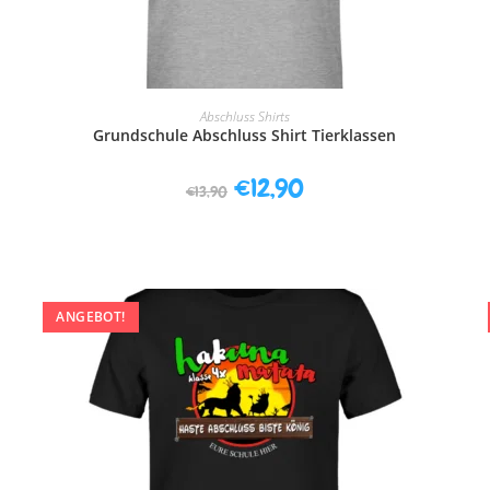
AUSFÜHRUNG WÄHLEN
Abschluss Shirts
Grundschule Abschluss Shirt Tierklassen
€
12,90
€
13,90
ANGEBOT!