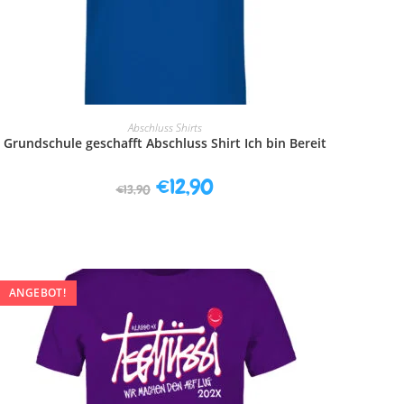
AUSFÜHRUNG WÄHLEN
Abschluss Shirts
Grundschule geschafft Abschluss Shirt Ich bin Bereit
€
12,90
€
13,90
ANGEBOT!