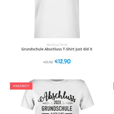
AUSFÜHRUNG WÄHLEN
Abschluss Shirts
Grundschule Abschluss T-Shirt Just did it
€
12,90
€
13,90
ANGEBOT!