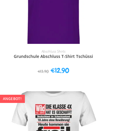
AUSFÜHRUNG WÄHLEN
Abschluss Shirts
Grundschule Abschluss T-Shirt Tschüssi
€
12,90
€
13,90
ANGEBOT!