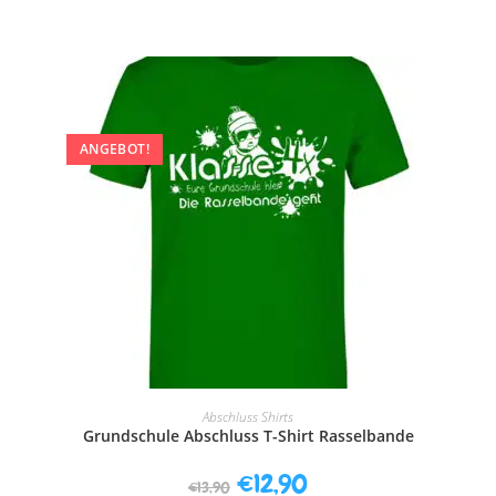
ANGEBOT!
AUSFÜHRUNG WÄHLEN
Abschluss Shirts
Grundschule Abschluss T-Shirt Rasselbande
€
12,90
€
13,90