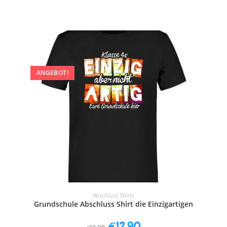
ANGEBOT!
AUSFÜHRUNG WÄHLEN
Abschluss Shirts
Grundschule Abschluss Shirt die Einzigartigen
€
12,90