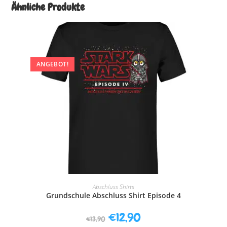
Ähnliche Produkte
ANGEBOT!
AUSFÜHRUNG WÄHLEN
Abschluss Shirts
Grundschule Abschluss Shirt Episode 4
€
12,90
€
13,90