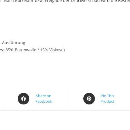
n. Nach Korrektur bzw. Freigabe der Druckvorschau wird die Bestel
n-Ausführung
y: 85% Baumwolle / 15% Viskose)
Share on
Pin This
Facebook
Product