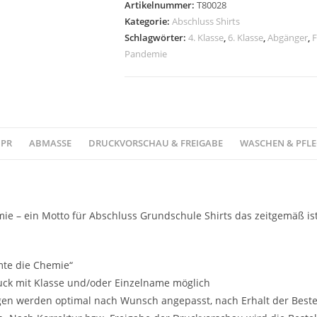
Artikelnummer:
T80028
Kategorie:
Abschluss Shirts
Schlagwörter:
4. Klasse
,
6. Klasse
,
Abgänger
,
F
Pandemie
PR
ABMASSE
DRUCKVORSCHAU & FREIGABE
WASCHEN & PFLE
e – ein Motto für Abschluss Grundschule Shirts das zeitgemäß ist
mte die Chemie“
uck mit Klasse und/oder Einzelname möglich
n werden optimal nach Wunsch angepasst, nach Erhalt der Bestellu