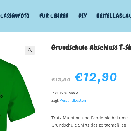
KLASSENFOTO
FÜR LEHRER
DIY
BESTELLABLA
Grundschule Abschluss T-Sh
€
12,90
€
13,90
inkl. 19 % MwSt.
zzgl.
Versandkosten
Trutz Mutation und Pandemie bei uns st
Grundschule Shirts das zeitgemäß ist!