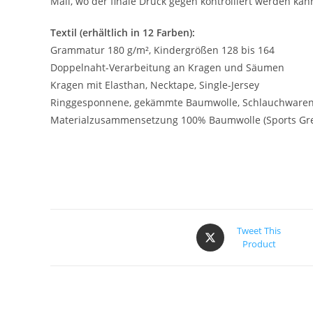
Mail, wo der finale Druck gegen kontrolliert werden kan
Textil (erhältlich in 12 Farben):
Grammatur 180 g/m², Kindergrößen 128 bis 164
Doppelnaht-Verarbeitung an Kragen und Säumen
Kragen mit Elasthan, Necktape, Single-Jersey
Ringgesponnene, gekämmte Baumwolle, Schlauchware
Materialzusammensetzung 100% Baumwolle (Sports Gre
Tweet This
Product