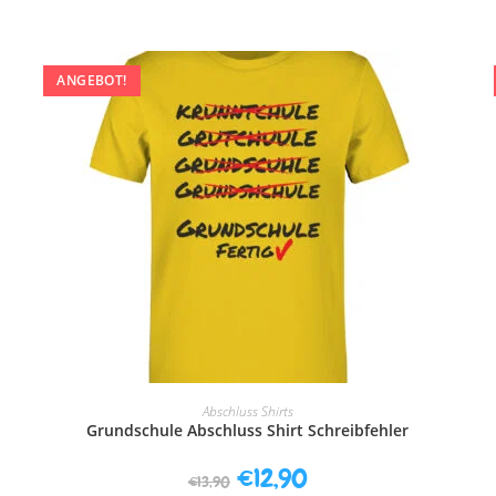
ANGEBOT!
AUSFÜHRUNG WÄHLEN
Abschluss Shirts
Grundschule Abschluss Shirt Schreibfehler
€
12,90
€
13,90