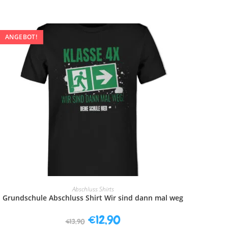
ANGEBOT!
AUSFÜHRUNG WÄHLEN
Abschluss Shirts
Grundschule Abschluss Shirt Wir sind dann mal weg
€
12,90
€
13,90