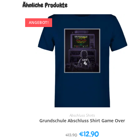
Ähnliche Produkte
ANGEBOT!
AUSFÜHRUNG WÄHLEN
Abschluss Shirts
Grundschule Abschluss Shirt Game Over
€
12,90
€
13,90