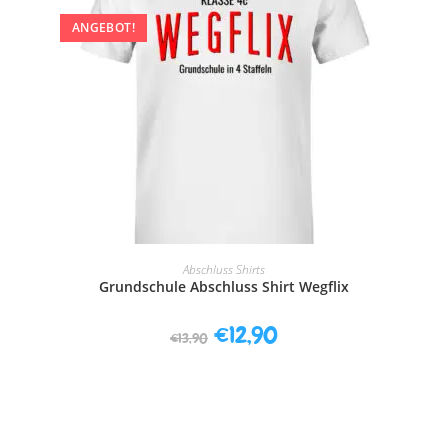
ANGEBOT!
AUSFÜHRUNG WÄHLEN
Abschluss Shirts
Grundschule Abschluss Shirt Wegflix
€
12,90
€
13,90