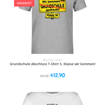
ANGEBOT!
AUSFÜHRUNG WÄHLEN
Abschluss Shirts
Grundschule Abschluss T-Shirt 5. Klasse wir kommen!
€
12,90
€
13,90