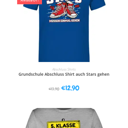
ANGEBOT!
AUSFÜHRUNG WÄHLEN
Abschluss Shirts
Grundschule Abschluss Shirt auch Stars gehen
€
12,90
€
13,90