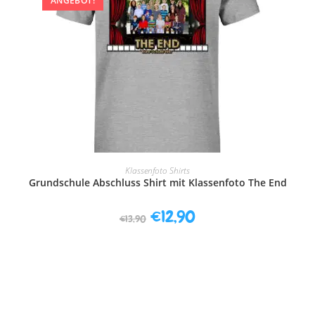
ANGEBOT!
AUSFÜHRUNG WÄHLEN
Klassenfoto Shirts
Grundschule Abschluss Shirt mit Klassenfoto The End
€
12,90
€
13,90