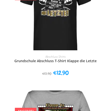
AUSFÜHRUNG WÄHLEN
Abschluss Shirts
Grundschule Abschluss T-Shirt Klappe die Letzte
€
12,90
€
13,90