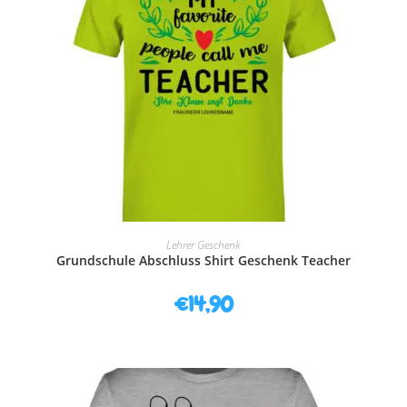
AUSFÜHRUNG WÄHLEN
Lehrer Geschenk
Grundschule Abschluss Shirt Geschenk Teacher
€
14,90