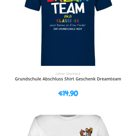
AUSFÜHRUNG WÄHLEN
Lehrer Geschenk
Grundschule Abschluss Shirt Geschenk Dreamteam
€
14,90