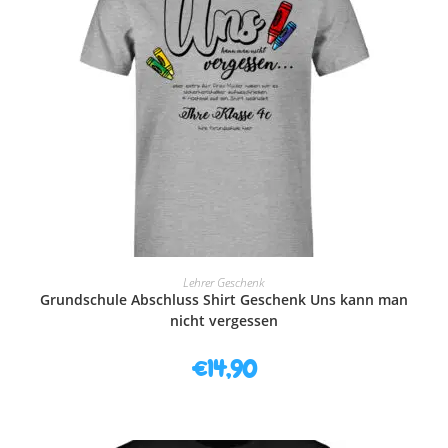
AUSFÜHRUNG WÄHLEN
Lehrer Geschenk
Grundschule Abschluss Shirt Geschenk Uns kann man
nicht vergessen
€
14,90