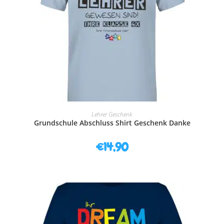
AUSFÜHRUNG WÄHLEN
Lehrer Geschenk
Grundschule Abschluss Shirt Geschenk Danke
€
14,90